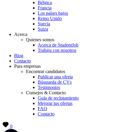
Bélgica
Francia
Los países bajos
Reino Unido
Suecia
Suiza
Acerca
Quienes somos
Acerca de StudentJob
Trabaja con nosotros
Blog
Contacto
Para empresas
Encontrar candidatos
Publicar una oferta
Búsqueda de CVs
Testimonios
Consejos & Contacto
Guía de reclutamiento
Mejorar tus ofertas
FAQ
Contacto
0