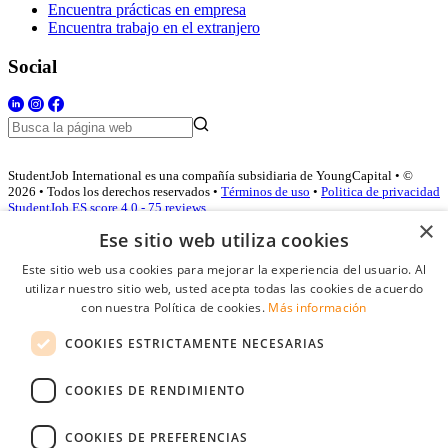
Encuentra prácticas en empresa
Encuentra trabajo en el extranjero
Social
StudentJob International es una compañía subsidiaria de YoungCapital • ©
2026 • Todos los derechos reservados •
Términos de uso
•
Politica de privacidad
StudentJob ES score
4.0 - 75 reviews
×
Ese sitio web utiliza cookies
Este sitio web usa cookies para mejorar la experiencia del usuario. Al
Acceso empresas
utilizar nuestro sitio web, usted acepta todas las cookies de acuerdo
con nuestra Política de cookies.
Más información
E-mail
*
COOKIES ESTRICTAMENTE NECESARIAS
Contraseña
COOKIES DE RENDIMIENTO
Recordarme
¿Olvidó su contraseña
Conectarse
COOKIES DE PREFERENCIAS