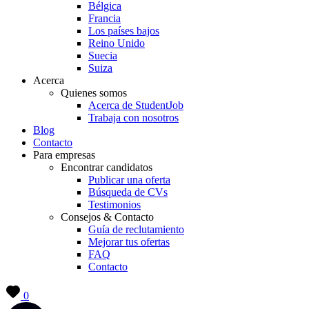
Bélgica
Francia
Los países bajos
Reino Unido
Suecia
Suiza
Acerca
Quienes somos
Acerca de StudentJob
Trabaja con nosotros
Blog
Contacto
Para empresas
Encontrar candidatos
Publicar una oferta
Búsqueda de CVs
Testimonios
Consejos & Contacto
Guía de reclutamiento
Mejorar tus ofertas
FAQ
Contacto
0