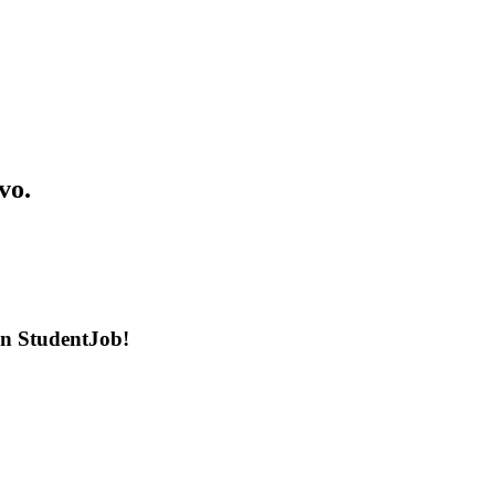
vo.
en StudentJob!