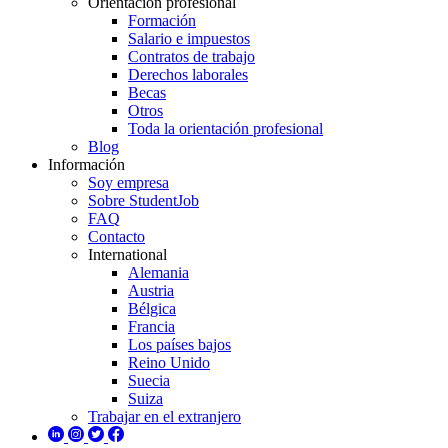
Orientación profesional
Formación
Salario e impuestos
Contratos de trabajo
Derechos laborales
Becas
Otros
Toda la orientación profesional
Blog
Información
Soy empresa
Sobre StudentJob
FAQ
Contacto
International
Alemania
Austria
Bélgica
Francia
Los países bajos
Reino Unido
Suecia
Suiza
Trabajar en el extranjero