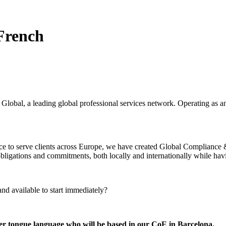
French
bal, a leading global professional services network. Operating as an i
rvice to serve clients across Europe, we have created Global Compliance
l obligations and commitments, both locally and internationally while h
nd available to start immediately?
er tongue language who will be based in our CoE in Barcelona.