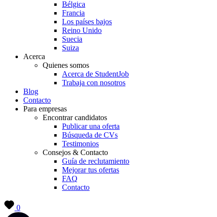
Bélgica
Francia
Los países bajos
Reino Unido
Suecia
Suiza
Acerca
Quienes somos
Acerca de StudentJob
Trabaja con nosotros
Blog
Contacto
Para empresas
Encontrar candidatos
Publicar una oferta
Búsqueda de CVs
Testimonios
Consejos & Contacto
Guía de reclutamiento
Mejorar tus ofertas
FAQ
Contacto
0