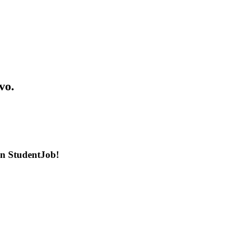
vo.
en StudentJob!