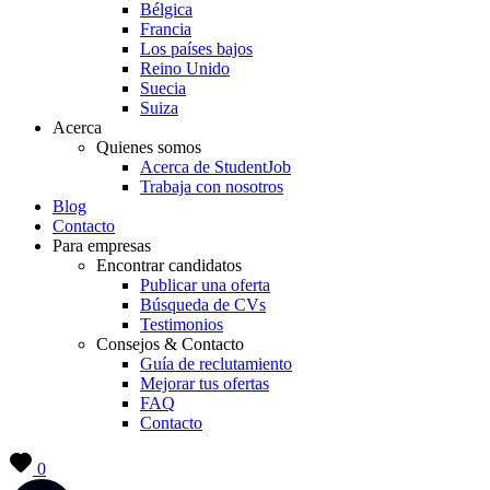
Bélgica
Francia
Los países bajos
Reino Unido
Suecia
Suiza
Acerca
Quienes somos
Acerca de StudentJob
Trabaja con nosotros
Blog
Contacto
Para empresas
Encontrar candidatos
Publicar una oferta
Búsqueda de CVs
Testimonios
Consejos & Contacto
Guía de reclutamiento
Mejorar tus ofertas
FAQ
Contacto
0