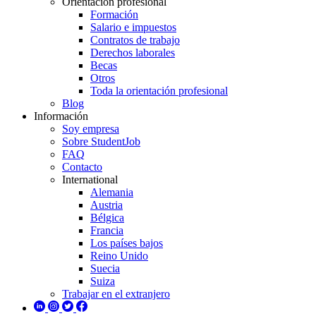
Orientación profesional
Formación
Salario e impuestos
Contratos de trabajo
Derechos laborales
Becas
Otros
Toda la orientación profesional
Blog
Información
Soy empresa
Sobre StudentJob
FAQ
Contacto
International
Alemania
Austria
Bélgica
Francia
Los países bajos
Reino Unido
Suecia
Suiza
Trabajar en el extranjero