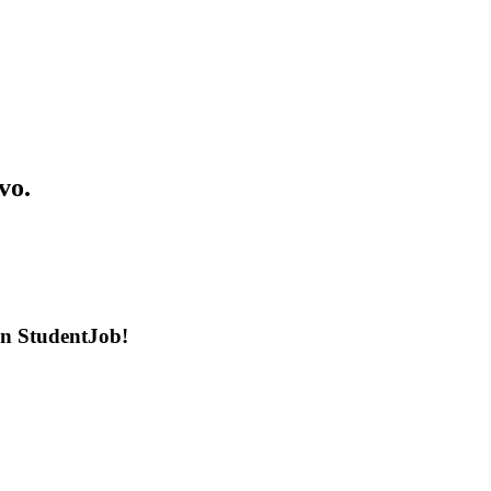
vo.
en StudentJob!