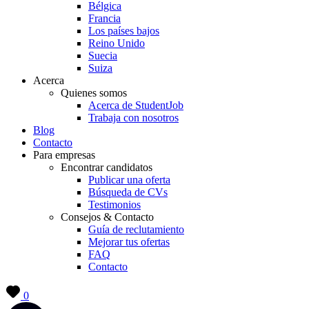
Bélgica
Francia
Los países bajos
Reino Unido
Suecia
Suiza
Acerca
Quienes somos
Acerca de StudentJob
Trabaja con nosotros
Blog
Contacto
Para empresas
Encontrar candidatos
Publicar una oferta
Búsqueda de CVs
Testimonios
Consejos & Contacto
Guía de reclutamiento
Mejorar tus ofertas
FAQ
Contacto
0