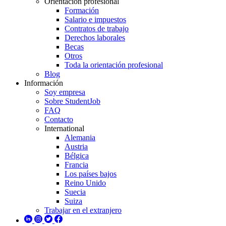
Orientación profesional
Formación
Salario e impuestos
Contratos de trabajo
Derechos laborales
Becas
Otros
Toda la orientación profesional
Blog
Información
Soy empresa
Sobre StudentJob
FAQ
Contacto
International
Alemania
Austria
Bélgica
Francia
Los países bajos
Reino Unido
Suecia
Suiza
Trabajar en el extranjero