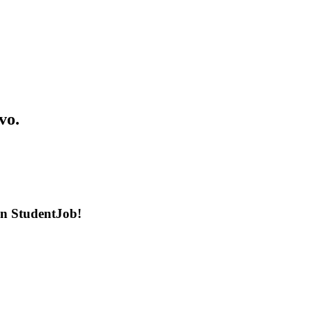
vo.
en StudentJob!