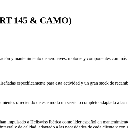
(PART 145 & CAMO)
aración y mantenimiento de aeronaves, motores y componentes con más d
señadas específicamente para esta actividad y un gran stock de recambio
miento, ofreciendo de este modo un servicio completo adaptado a las n
 han impulsado a Heliswiss Ibérica como líder español en mantenimiento
integral y de calidad, adaptado a las necesidades de cada cliente y con 