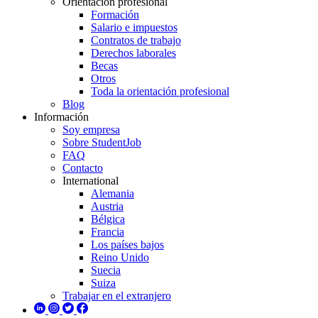
Orientación profesional
Formación
Salario e impuestos
Contratos de trabajo
Derechos laborales
Becas
Otros
Toda la orientación profesional
Blog
Información
Soy empresa
Sobre StudentJob
FAQ
Contacto
International
Alemania
Austria
Bélgica
Francia
Los países bajos
Reino Unido
Suecia
Suiza
Trabajar en el extranjero