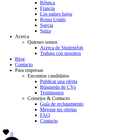
Bélgica
Francia
Los países bajos
Reino Unido
Suecia
Suiza
Acerca
Quienes somos
Acerca de StudentJob
Trabaja con nosotros
Blog
Contacto
Para empresas
Encontrar candidatos
Publicar una oferta
Búsqueda de CVs
Testimonios
Consejos & Contacto
Guía de reclutamiento
Mejorar tus ofertas
FAQ
Contacto
0