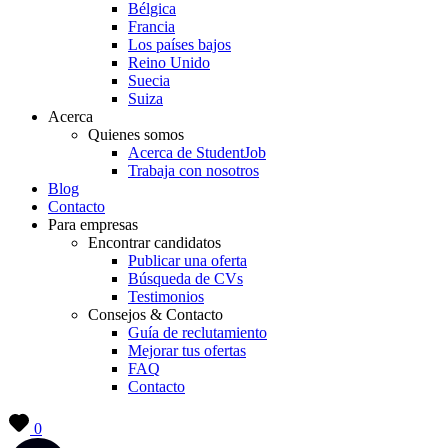
Bélgica
Francia
Los países bajos
Reino Unido
Suecia
Suiza
Acerca
Quienes somos
Acerca de StudentJob
Trabaja con nosotros
Blog
Contacto
Para empresas
Encontrar candidatos
Publicar una oferta
Búsqueda de CVs
Testimonios
Consejos & Contacto
Guía de reclutamiento
Mejorar tus ofertas
FAQ
Contacto
0