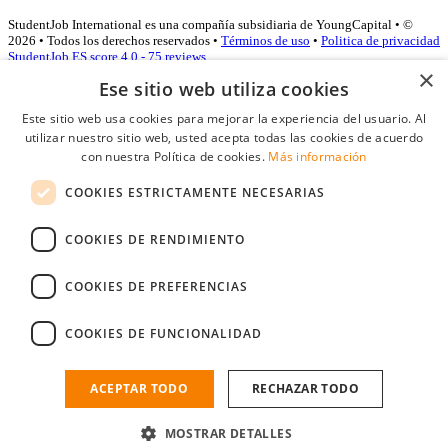
StudentJob International es una compañía subsidiaria de YoungCapital • ©
2026 • Todos los derechos reservados •
Términos de uso
•
Politica de privacidad
StudentJob ES score
4.0 - 75 reviews
×
Ese sitio web utiliza cookies
Este sitio web usa cookies para mejorar la experiencia del usuario. Al
Acceso empresas
utilizar nuestro sitio web, usted acepta todas las cookies de acuerdo
con nuestra Política de cookies.
Más información
E-mail
*
COOKIES ESTRICTAMENTE NECESARIAS
Contraseña
COOKIES DE RENDIMIENTO
Recordarme
¿Olvidó su contraseña
Conectarse
COOKIES DE PREFERENCIAS
Registro gratuito empresas
COOKIES DE FUNCIONALIDAD
Puede acceder a StudentJob si ha creado una cuenta como empresa.
Encuentre al candidato perfecto a tan sólo un par de clicks
ACEPTAR TODO
RECHAZAR TODO
¿No tiene una cuenta de empresa?
MOSTRAR DETALLES