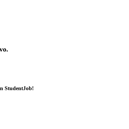
vo.
en StudentJob!