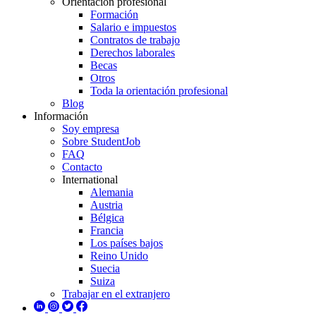
Orientación profesional
Formación
Salario e impuestos
Contratos de trabajo
Derechos laborales
Becas
Otros
Toda la orientación profesional
Blog
Información
Soy empresa
Sobre StudentJob
FAQ
Contacto
International
Alemania
Austria
Bélgica
Francia
Los países bajos
Reino Unido
Suecia
Suiza
Trabajar en el extranjero