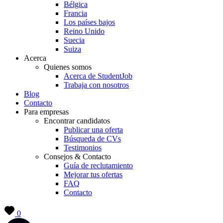
Bélgica
Francia
Los países bajos
Reino Unido
Suecia
Suiza
Acerca
Quienes somos
Acerca de StudentJob
Trabaja con nosotros
Blog
Contacto
Para empresas
Encontrar candidatos
Publicar una oferta
Búsqueda de CVs
Testimonios
Consejos & Contacto
Guía de reclutamiento
Mejorar tus ofertas
FAQ
Contacto
0