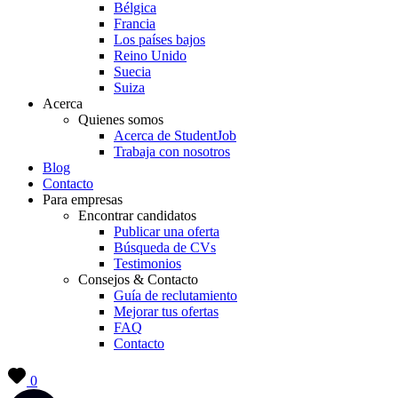
Bélgica
Francia
Los países bajos
Reino Unido
Suecia
Suiza
Acerca
Quienes somos
Acerca de StudentJob
Trabaja con nosotros
Blog
Contacto
Para empresas
Encontrar candidatos
Publicar una oferta
Búsqueda de CVs
Testimonios
Consejos & Contacto
Guía de reclutamiento
Mejorar tus ofertas
FAQ
Contacto
0