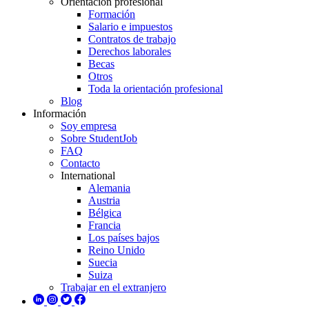
Orientación profesional
Formación
Salario e impuestos
Contratos de trabajo
Derechos laborales
Becas
Otros
Toda la orientación profesional
Blog
Información
Soy empresa
Sobre StudentJob
FAQ
Contacto
International
Alemania
Austria
Bélgica
Francia
Los países bajos
Reino Unido
Suecia
Suiza
Trabajar en el extranjero