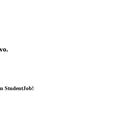
vo.
en StudentJob!