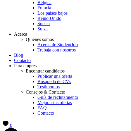
Bélgica
Francia
Los países bajos
Reino Unido
Suecia
Suiza
Acerca
Quienes somos
Acerca de StudentJob
Trabaja con nosotros
Blog
Contacto
Para empresas
Encontrar candidatos
Publicar una oferta
Búsqueda de CVs
Testimonios
Consejos & Contacto
Guía de reclutamiento
Mejorar tus ofertas
FAQ
Contacto
0