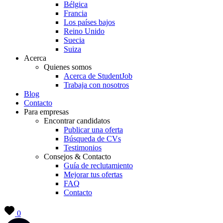
Bélgica
Francia
Los países bajos
Reino Unido
Suecia
Suiza
Acerca
Quienes somos
Acerca de StudentJob
Trabaja con nosotros
Blog
Contacto
Para empresas
Encontrar candidatos
Publicar una oferta
Búsqueda de CVs
Testimonios
Consejos & Contacto
Guía de reclutamiento
Mejorar tus ofertas
FAQ
Contacto
0