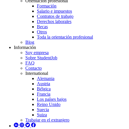
Orientación profesional
Formación
Salario e impuestos
Contratos de trabajo
Derechos laborales
Becas
Otros
Toda la orientación profesional
Blog
Información
Soy empresa
Sobre StudentJob
FAQ
Contacto
International
Alemania
Austria
Bélgica
Francia
Los países bajos
Reino Unido
Suecia
Suiza
Trabajar en el extranjero