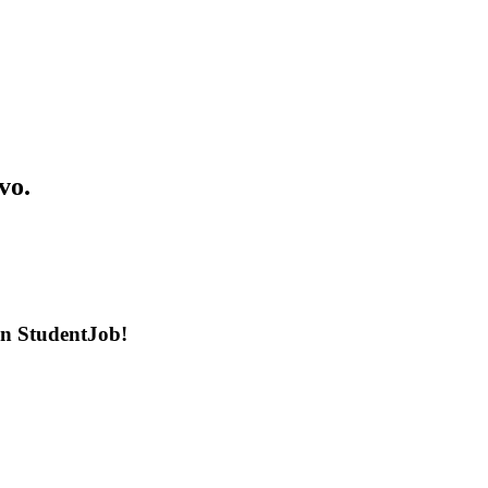
vo.
en StudentJob!