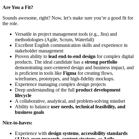
Are You a Fit?
Sounds awesome, right? Now, let’s make sure you’re a good fit for
the role.
Versatile in project management tools (e.g., Jira) and
methodologies (Agile, Scrum, Waterfall)
Excellent English communication skills and experience in
stakeholder management
Proven ability to
lead end-to-end design
for complex digital
products. The ideal candidate has a
strong portfolio
demonstrating user-centered design and business impact, and
is proficient in tools like
Figma
for creating flows,
wireframes, prototypes, and high-fidelity mockups.
Experience managing complex design projects
Deep understanding of the full
product development
lifecycle
A collaborative, analytical, and problem-solving mindset
Ability to balance
user needs, technical feasibility, and
business goals
Nice-to-haves:
Experience with
design systems
,
accessibility standards
(A11y)
,
user research
,
content strategy
, or
Agile