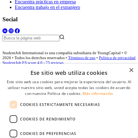
Encuentra prácticas en empresa
Encuentra trabajo en el extranjero
Social
StudentJob International es una compañía subsidiaria de YoungCapital • ©
2026 • Todos los derechos reservados •
Términos de uso
•
Politica de privacidad
StudentJob ES score
4.0 - 75 reviews
×
Ese sitio web utiliza cookies
Este sitio web usa cookies para mejorar la experiencia del usuario. Al
Acceso empresas
utilizar nuestro sitio web, usted acepta todas las cookies de acuerdo
con nuestra Política de cookies.
Más información
E-mail
*
COOKIES ESTRICTAMENTE NECESARIAS
Contraseña
COOKIES DE RENDIMIENTO
Recordarme
¿Olvidó su contraseña
Conectarse
COOKIES DE PREFERENCIAS