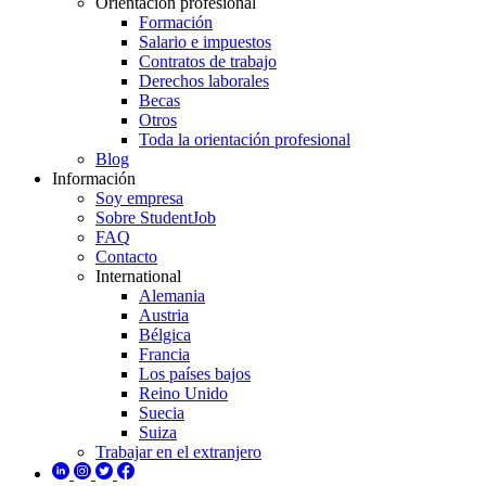
Orientación profesional
Formación
Salario e impuestos
Contratos de trabajo
Derechos laborales
Becas
Otros
Toda la orientación profesional
Blog
Información
Soy empresa
Sobre StudentJob
FAQ
Contacto
International
Alemania
Austria
Bélgica
Francia
Los países bajos
Reino Unido
Suecia
Suiza
Trabajar en el extranjero