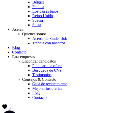
Bélgica
Francia
Los países bajos
Reino Unido
Suecia
Suiza
Acerca
Quienes somos
Acerca de StudentJob
Trabaja con nosotros
Blog
Contacto
Para empresas
Encontrar candidatos
Publicar una oferta
Búsqueda de CVs
Testimonios
Consejos & Contacto
Guía de reclutamiento
Mejorar tus ofertas
FAQ
Contacto
0