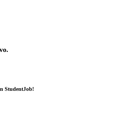
vo.
en StudentJob!