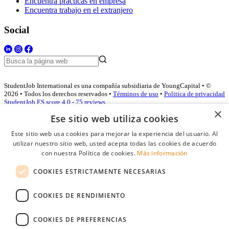
Encuentra prácticas en empresa
Encuentra trabajo en el extranjero
Social
StudentJob International es una compañía subsidiaria de YoungCapital • ©
2026 • Todos los derechos reservados •
Términos de uso
•
Politica de privacidad
StudentJob ES score
4.0 - 75 reviews
×
Ese sitio web utiliza cookies
Este sitio web usa cookies para mejorar la experiencia del usuario. Al
Acceso empresas
utilizar nuestro sitio web, usted acepta todas las cookies de acuerdo
con nuestra Política de cookies.
Más información
E-mail
*
COOKIES ESTRICTAMENTE NECESARIAS
Contraseña
COOKIES DE RENDIMIENTO
Recordarme
¿Olvidó su contraseña
Conectarse
COOKIES DE PREFERENCIAS