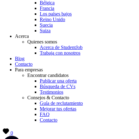
Bélgica
Francia
Los países bajos
Reino Unido
Suecia
Suiza
Acerca
Quienes somos
Acerca de StudentJob
Trabaja con nosotros
Blog
Contacto
Para empresas
Encontrar candidatos
Publicar una oferta
Búsqueda de CVs
Testimonios
Consejos & Contacto
Guía de reclutamiento
Mejorar tus ofertas
FAQ
Contacto
0