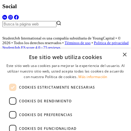
Social
StudentJob International es una compañía subsidiaria de YoungCapital • ©
2026 • Todos los derechos reservados •
Términos de uso
•
Politica de privacidad
StudentJob ES score
4.0 - 75 reviews
×
Ese sitio web utiliza cookies
Este sitio web usa cookies para mejorar la experiencia del usuario. Al
Acceso empresas
utilizar nuestro sitio web, usted acepta todas las cookies de acuerdo
con nuestra Política de cookies.
Más información
E-mail
*
COOKIES ESTRICTAMENTE NECESARIAS
Contraseña
COOKIES DE RENDIMIENTO
Recordarme
¿Olvidó su contraseña
Conectarse
COOKIES DE PREFERENCIAS
Registro gratuito empresas
COOKIES DE FUNCIONALIDAD