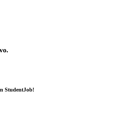
vo.
en StudentJob!