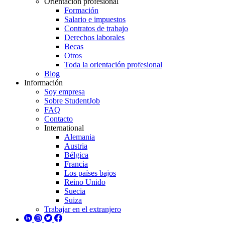
Orientación profesional
Formación
Salario e impuestos
Contratos de trabajo
Derechos laborales
Becas
Otros
Toda la orientación profesional
Blog
Información
Soy empresa
Sobre StudentJob
FAQ
Contacto
International
Alemania
Austria
Bélgica
Francia
Los países bajos
Reino Unido
Suecia
Suiza
Trabajar en el extranjero