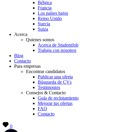
Bélgica
Francia
Los países bajos
Reino Unido
Suecia
Suiza
Acerca
Quienes somos
Acerca de StudentJob
Trabaja con nosotros
Blog
Contacto
Para empresas
Encontrar candidatos
Publicar una oferta
Búsqueda de CVs
Testimonios
Consejos & Contacto
Guía de reclutamiento
Mejorar tus ofertas
FAQ
Contacto
0