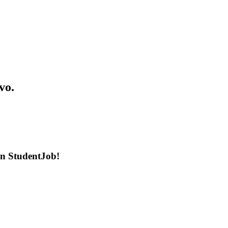
vo.
en StudentJob!