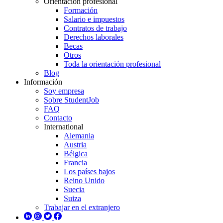
Orientación profesional
Formación
Salario e impuestos
Contratos de trabajo
Derechos laborales
Becas
Otros
Toda la orientación profesional
Blog
Información
Soy empresa
Sobre StudentJob
FAQ
Contacto
International
Alemania
Austria
Bélgica
Francia
Los países bajos
Reino Unido
Suecia
Suiza
Trabajar en el extranjero