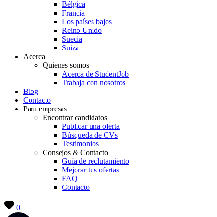
Bélgica
Francia
Los países bajos
Reino Unido
Suecia
Suiza
Acerca
Quienes somos
Acerca de StudentJob
Trabaja con nosotros
Blog
Contacto
Para empresas
Encontrar candidatos
Publicar una oferta
Búsqueda de CVs
Testimonios
Consejos & Contacto
Guía de reclutamiento
Mejorar tus ofertas
FAQ
Contacto
0