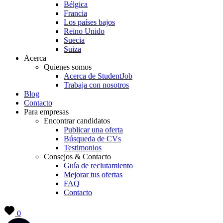
Bélgica
Francia
Los países bajos
Reino Unido
Suecia
Suiza
Acerca
Quienes somos
Acerca de StudentJob
Trabaja con nosotros
Blog
Contacto
Para empresas
Encontrar candidatos
Publicar una oferta
Búsqueda de CVs
Testimonios
Consejos & Contacto
Guía de reclutamiento
Mejorar tus ofertas
FAQ
Contacto
0