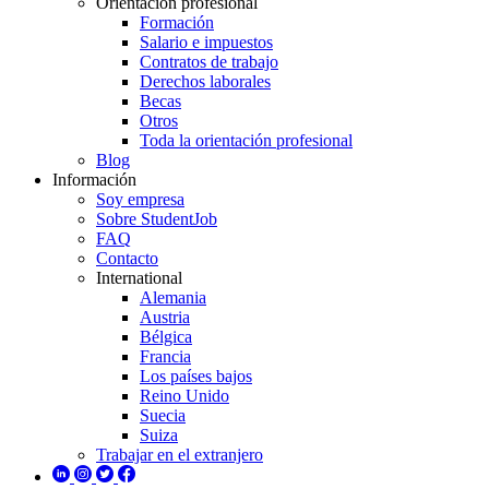
Orientación profesional
Formación
Salario e impuestos
Contratos de trabajo
Derechos laborales
Becas
Otros
Toda la orientación profesional
Blog
Información
Soy empresa
Sobre StudentJob
FAQ
Contacto
International
Alemania
Austria
Bélgica
Francia
Los países bajos
Reino Unido
Suecia
Suiza
Trabajar en el extranjero