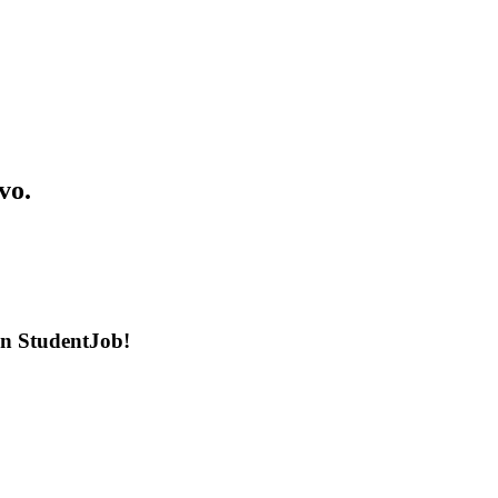
vo.
en StudentJob!