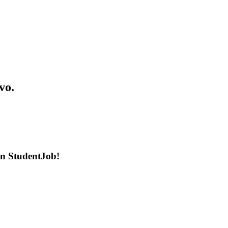
vo.
en StudentJob!