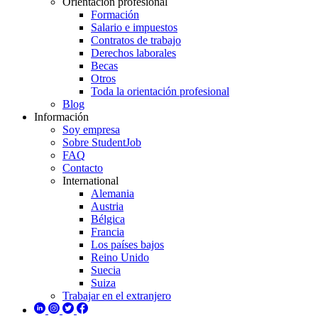
Orientación profesional
Formación
Salario e impuestos
Contratos de trabajo
Derechos laborales
Becas
Otros
Toda la orientación profesional
Blog
Información
Soy empresa
Sobre StudentJob
FAQ
Contacto
International
Alemania
Austria
Bélgica
Francia
Los países bajos
Reino Unido
Suecia
Suiza
Trabajar en el extranjero