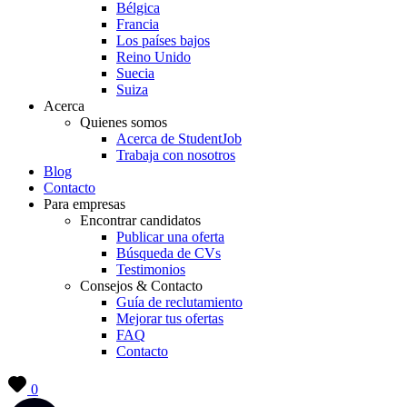
Bélgica
Francia
Los países bajos
Reino Unido
Suecia
Suiza
Acerca
Quienes somos
Acerca de StudentJob
Trabaja con nosotros
Blog
Contacto
Para empresas
Encontrar candidatos
Publicar una oferta
Búsqueda de CVs
Testimonios
Consejos & Contacto
Guía de reclutamiento
Mejorar tus ofertas
FAQ
Contacto
0