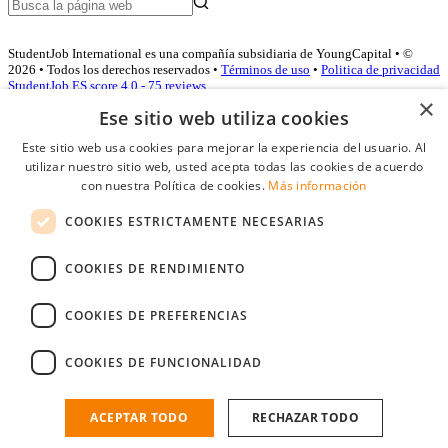
StudentJob International es una compañía subsidiaria de YoungCapital • ©
2026 • Todos los derechos reservados •
Términos de uso
•
Politica de privacidad
StudentJob ES score
4.0 - 75 reviews
×
Ese sitio web utiliza cookies
Este sitio web usa cookies para mejorar la experiencia del usuario. Al
Acceso empresas
utilizar nuestro sitio web, usted acepta todas las cookies de acuerdo
con nuestra Política de cookies.
Más información
E-mail
*
COOKIES ESTRICTAMENTE NECESARIAS
Contraseña
COOKIES DE RENDIMIENTO
Recordarme
¿Olvidó su contraseña
Conectarse
COOKIES DE PREFERENCIAS
Registro gratuito empresas
COOKIES DE FUNCIONALIDAD
Puede acceder a StudentJob si ha creado una cuenta como empresa.
Encuentre al candidato perfecto a tan sólo un par de clicks
ACEPTAR TODO
RECHAZAR TODO
¿No tiene una cuenta de empresa?