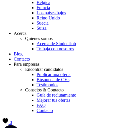
Bélgica
Francia
Los países bajos
Reino Unido
Suecia
Suiza
Acerca
Quienes somos
Acerca de StudentJob
Trabaja con nosotros
Blog
Contacto
Para empresas
Encontrar candidatos
Publicar una oferta
Búsqueda de CVs
Testimonios
Consejos & Contacto
Guía de reclutamiento
Mejorar tus ofertas
FAQ
Contacto
0