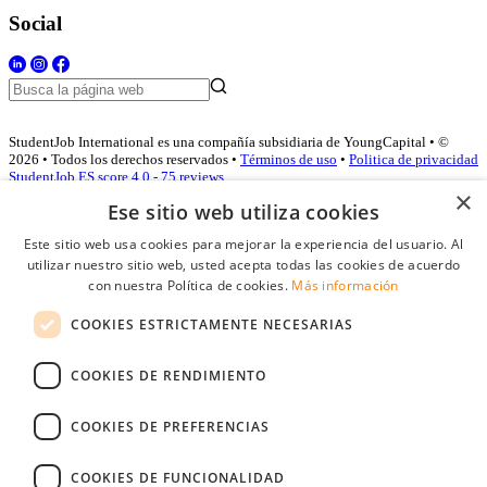
Social
StudentJob International es una compañía subsidiaria de YoungCapital • ©
2026 • Todos los derechos reservados •
Términos de uso
•
Politica de privacidad
StudentJob ES score
4.0 - 75 reviews
×
Ese sitio web utiliza cookies
Este sitio web usa cookies para mejorar la experiencia del usuario. Al
Acceso empresas
utilizar nuestro sitio web, usted acepta todas las cookies de acuerdo
con nuestra Política de cookies.
Más información
E-mail
*
COOKIES ESTRICTAMENTE NECESARIAS
Contraseña
COOKIES DE RENDIMIENTO
Recordarme
¿Olvidó su contraseña
Conectarse
COOKIES DE PREFERENCIAS
Registro gratuito empresas
COOKIES DE FUNCIONALIDAD