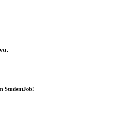
vo.
en StudentJob!