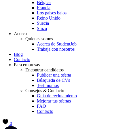
Bélgica
Francia
Los países bajos
Reino Unido
Suecia
Suiza
Acerca
Quienes somos
Acerca de StudentJob
Trabaja con nosotros
Blog
Contacto
Para empresas
Encontrar candidatos
Publicar una oferta
Búsqueda de CVs
Testimonios
Consejos & Contacto
Guía de reclutamiento
Mejorar tus ofertas
FAQ
Contacto
0