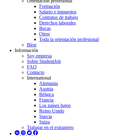
Orientación profesional
Formación
Salario e impuestos
Contratos de trabajo
Derechos laborales
Becas
Otros
Toda la orientación profesional
Blog
Información
Soy empresa
Sobre StudentJob
FAQ
Contacto
International
Alemania
Austria
Bélgica
Francia
Los países bajos
Reino Unido
Suecia
Suiza
Trabajar en el extranjero