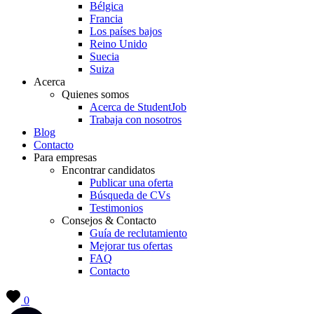
Bélgica
Francia
Los países bajos
Reino Unido
Suecia
Suiza
Acerca
Quienes somos
Acerca de StudentJob
Trabaja con nosotros
Blog
Contacto
Para empresas
Encontrar candidatos
Publicar una oferta
Búsqueda de CVs
Testimonios
Consejos & Contacto
Guía de reclutamiento
Mejorar tus ofertas
FAQ
Contacto
0