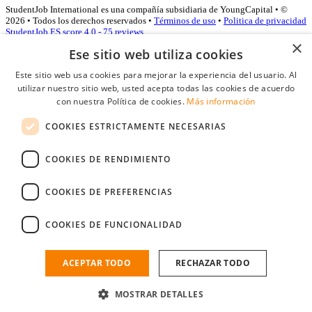
StudentJob International es una compañía subsidiaria de YoungCapital • ©
2026 • Todos los derechos reservados •
Términos de uso
•
Politica de privacidad
StudentJob ES score
4.0 - 75 reviews
×
Ese sitio web utiliza cookies
Este sitio web usa cookies para mejorar la experiencia del usuario. Al
Acceso empresas
utilizar nuestro sitio web, usted acepta todas las cookies de acuerdo
con nuestra Política de cookies.
Más información
E-mail
*
COOKIES ESTRICTAMENTE NECESARIAS
Contraseña
COOKIES DE RENDIMIENTO
Recordarme
¿Olvidó su contraseña
Conectarse
COOKIES DE PREFERENCIAS
Registro gratuito empresas
COOKIES DE FUNCIONALIDAD
Puede acceder a StudentJob si ha creado una cuenta como empresa.
Encuentre al candidato perfecto a tan sólo un par de clicks
ACEPTAR TODO
RECHAZAR TODO
¿No tiene una cuenta de empresa?
MOSTRAR DETALLES
Regístrese gratis