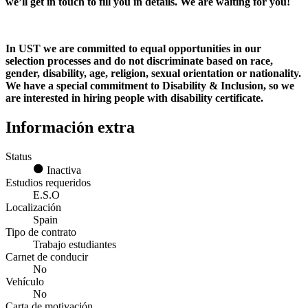
we’ll get in touch to fill you in details. We are waiting for you!
In UST we are committed to equal opportunities in our
selection processes and do not discriminate based on race,
gender, disability, age, religion, sexual orientation or nationality.
We have a special commitment to Disability & Inclusion, so we
are interested in hiring people with disability certificate.
Información extra
Status
Inactiva
Estudios requeridos
E.S.O
Localización
Spain
Tipo de contrato
Trabajo estudiantes
Carnet de conducir
No
Vehículo
No
Carta de motivación