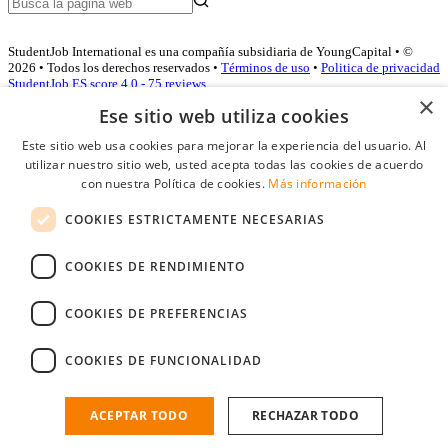
StudentJob International es una compañía subsidiaria de YoungCapital • ©
2026 • Todos los derechos reservados •
Términos de uso
•
Politica de privacidad
StudentJob ES score
4.0 - 75 reviews
×
Ese sitio web utiliza cookies
Este sitio web usa cookies para mejorar la experiencia del usuario. Al
Acceso empresas
utilizar nuestro sitio web, usted acepta todas las cookies de acuerdo
con nuestra Política de cookies.
Más información
E-mail
*
COOKIES ESTRICTAMENTE NECESARIAS
Contraseña
COOKIES DE RENDIMIENTO
Recordarme
¿Olvidó su contraseña
Conectarse
COOKIES DE PREFERENCIAS
Registro gratuito empresas
COOKIES DE FUNCIONALIDAD
Puede acceder a StudentJob si ha creado una cuenta como empresa.
Encuentre al candidato perfecto a tan sólo un par de clicks
ACEPTAR TODO
RECHAZAR TODO
¿No tiene una cuenta de empresa?