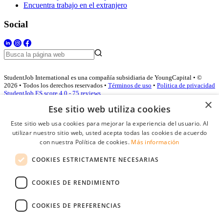
Encuentra trabajo en el extranjero
Social
StudentJob International es una compañía subsidiaria de YoungCapital • ©
2026 • Todos los derechos reservados •
Términos de uso
•
Politica de privacidad
StudentJob ES score
4.0 - 75 reviews
×
Ese sitio web utiliza cookies
Este sitio web usa cookies para mejorar la experiencia del usuario. Al
Acceso empresas
utilizar nuestro sitio web, usted acepta todas las cookies de acuerdo
con nuestra Política de cookies.
Más información
E-mail
*
COOKIES ESTRICTAMENTE NECESARIAS
Contraseña
COOKIES DE RENDIMIENTO
Recordarme
¿Olvidó su contraseña
Conectarse
COOKIES DE PREFERENCIAS