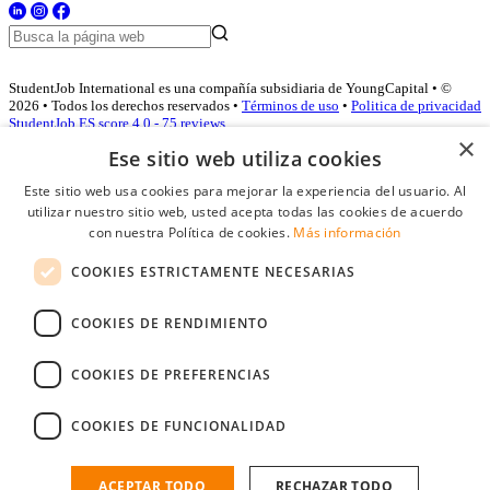
StudentJob International es una compañía subsidiaria de YoungCapital • ©
2026 • Todos los derechos reservados •
Términos de uso
•
Politica de privacidad
StudentJob ES score
4.0 - 75 reviews
×
Ese sitio web utiliza cookies
Este sitio web usa cookies para mejorar la experiencia del usuario. Al
Acceso empresas
utilizar nuestro sitio web, usted acepta todas las cookies de acuerdo
con nuestra Política de cookies.
Más información
E-mail
*
COOKIES ESTRICTAMENTE NECESARIAS
Contraseña
COOKIES DE RENDIMIENTO
Recordarme
¿Olvidó su contraseña
Conectarse
COOKIES DE PREFERENCIAS
Registro gratuito empresas
COOKIES DE FUNCIONALIDAD
Puede acceder a StudentJob si ha creado una cuenta como empresa.
Encuentre al candidato perfecto a tan sólo un par de clicks
ACEPTAR TODO
RECHAZAR TODO