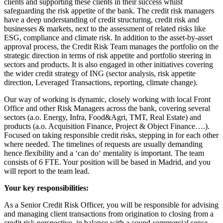
clients and supporting these clients in their success whilst
safeguarding the risk appetite of the bank. The credit risk managers
have a deep understanding of credit structuring, credit risk and
businesses & markets, next to the assessment of related risks like
ESG, compliance and climate risk. In addition to the asset-by-asset
approval process, the Credit Risk Team manages the portfolio on the
strategic direction in terms of risk appetite and portfolio steering in
sectors and products. It is also engaged in other initiatives covering
the wider credit strategy of ING (sector analysis, risk appetite
direction, Leveraged Transactions, reporting, climate change).
Our way of working is dynamic, closely working with local Front
Office and other Risk Managers across the bank, covering several
sectors (a.o. Energy, Infra, Food&Agri, TMT, Real Estate) and
products (a.o. Acquisition Finance, Project & Object Finance….).
Focused on taking responsible credit risks, stepping in for each other
where needed. The timelines of requests are usually demanding
hence flexibility and a ‘can do‘ mentality is important. The team
consists of 6 FTE. Your position will be based in Madrid, and you
will report to the team lead.
Your key responsibilities:
As a Senior Credit Risk Officer, you will be responsible for advising
and managing client transactions from origination to closing from a
credit risk perspective, in balance with a sound commercial sense.