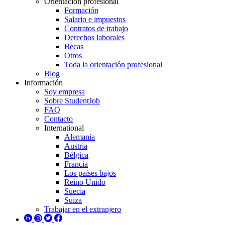
Orientación profesional
Formación
Salario e impuestos
Contratos de trabajo
Derechos laborales
Becas
Otros
Toda la orientación profesional
Blog
Información
Soy empresa
Sobre StudentJob
FAQ
Contacto
International
Alemania
Austria
Bélgica
Francia
Los países bajos
Reino Unido
Suecia
Suiza
Trabajar en el extranjero