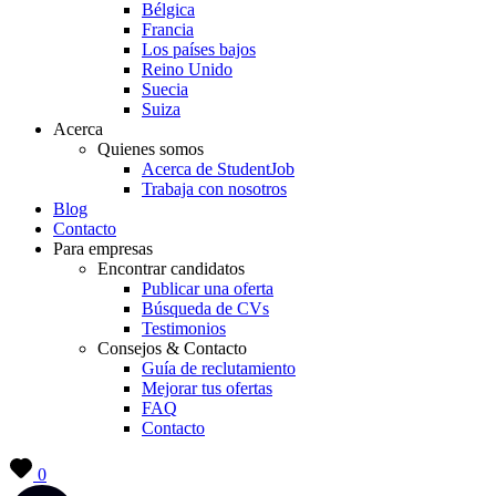
Bélgica
Francia
Los países bajos
Reino Unido
Suecia
Suiza
Acerca
Quienes somos
Acerca de StudentJob
Trabaja con nosotros
Blog
Contacto
Para empresas
Encontrar candidatos
Publicar una oferta
Búsqueda de CVs
Testimonios
Consejos & Contacto
Guía de reclutamiento
Mejorar tus ofertas
FAQ
Contacto
0