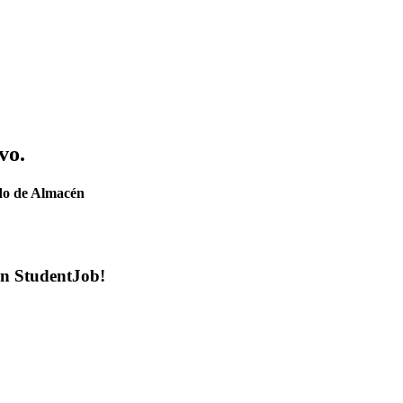
vo.
ado de Almacén
en StudentJob!