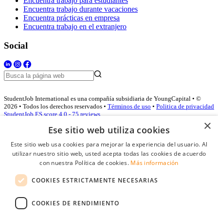
Encuentra trabajo para estudiantes
Encuentra trabajo durante vacaciones
Encuentra prácticas en empresa
Encuentra trabajo en el extranjero
Social
StudentJob International es una compañía subsidiaria de YoungCapital • ©
2026 • Todos los derechos reservados •
Términos de uso
•
Politica de privacidad
StudentJob ES score
4.0 - 75 reviews
×
Ese sitio web utiliza cookies
Este sitio web usa cookies para mejorar la experiencia del usuario. Al
Acceso empresas
utilizar nuestro sitio web, usted acepta todas las cookies de acuerdo
con nuestra Política de cookies.
Más información
E-mail
*
COOKIES ESTRICTAMENTE NECESARIAS
Contraseña
COOKIES DE RENDIMIENTO
Recordarme
¿Olvidó su contraseña