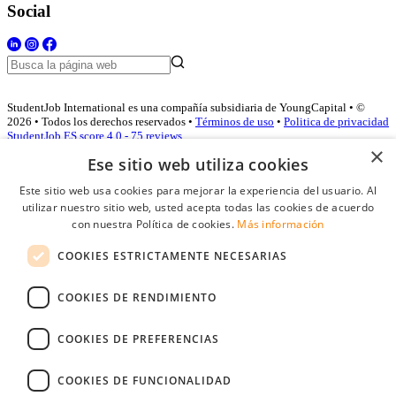
Social
StudentJob International es una compañía subsidiaria de YoungCapital • ©
2026 • Todos los derechos reservados •
Términos de uso
•
Politica de privacidad
StudentJob ES score
4.0 - 75 reviews
×
Ese sitio web utiliza cookies
Este sitio web usa cookies para mejorar la experiencia del usuario. Al
Acceso empresas
utilizar nuestro sitio web, usted acepta todas las cookies de acuerdo
con nuestra Política de cookies.
Más información
E-mail
*
COOKIES ESTRICTAMENTE NECESARIAS
Contraseña
COOKIES DE RENDIMIENTO
Recordarme
¿Olvidó su contraseña
Conectarse
COOKIES DE PREFERENCIAS
Registro gratuito empresas
COOKIES DE FUNCIONALIDAD