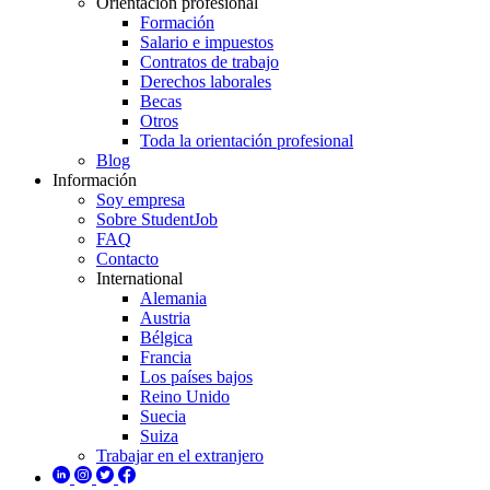
Orientación profesional
Formación
Salario e impuestos
Contratos de trabajo
Derechos laborales
Becas
Otros
Toda la orientación profesional
Blog
Información
Soy empresa
Sobre StudentJob
FAQ
Contacto
International
Alemania
Austria
Bélgica
Francia
Los países bajos
Reino Unido
Suecia
Suiza
Trabajar en el extranjero