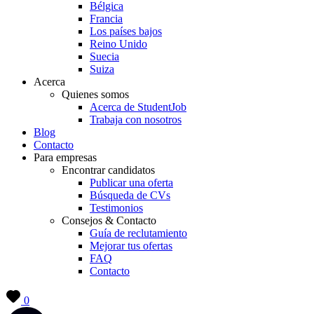
Bélgica
Francia
Los países bajos
Reino Unido
Suecia
Suiza
Acerca
Quienes somos
Acerca de StudentJob
Trabaja con nosotros
Blog
Contacto
Para empresas
Encontrar candidatos
Publicar una oferta
Búsqueda de CVs
Testimonios
Consejos & Contacto
Guía de reclutamiento
Mejorar tus ofertas
FAQ
Contacto
0