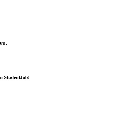
vo.
en StudentJob!