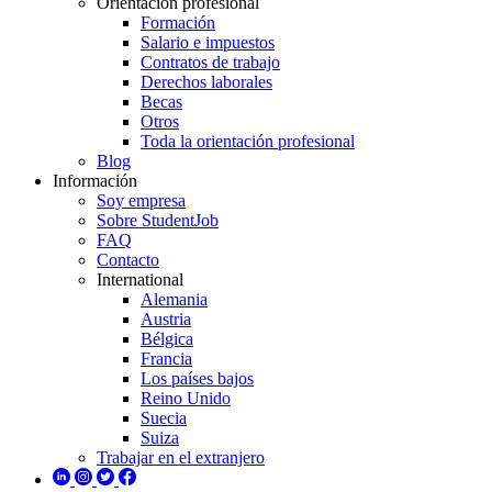
Orientación profesional
Formación
Salario e impuestos
Contratos de trabajo
Derechos laborales
Becas
Otros
Toda la orientación profesional
Blog
Información
Soy empresa
Sobre StudentJob
FAQ
Contacto
International
Alemania
Austria
Bélgica
Francia
Los países bajos
Reino Unido
Suecia
Suiza
Trabajar en el extranjero