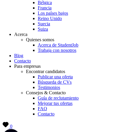
Bélgica
Francia
Los países bajos
Reino Unido
Suecia
Suiza
Acerca
Quienes somos
Acerca de StudentJob
Trabaja con nosotros
Blog
Contacto
Para empresas
Encontrar candidatos
Publicar una oferta
Búsqueda de CVs
Testimonios
Consejos & Contacto
Guía de reclutamiento
Mejorar tus ofertas
FAQ
Contacto
0