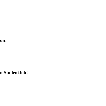
vo.
en StudentJob!