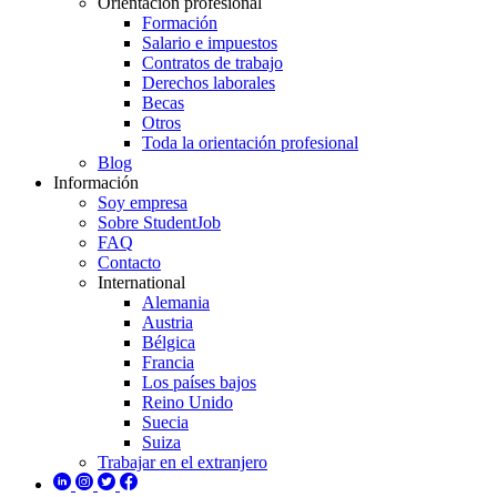
Orientación profesional
Formación
Salario e impuestos
Contratos de trabajo
Derechos laborales
Becas
Otros
Toda la orientación profesional
Blog
Información
Soy empresa
Sobre StudentJob
FAQ
Contacto
International
Alemania
Austria
Bélgica
Francia
Los países bajos
Reino Unido
Suecia
Suiza
Trabajar en el extranjero