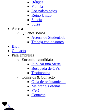
Bélgica
Francia
Los países bajos
Reino Unido
Suecia
Suiza
Acerca
Quienes somos
Acerca de StudentJob
Trabaja con nosotros
Blog
Contacto
Para empresas
Encontrar candidatos
Publicar una oferta
Búsqueda de CVs
Testimonios
Consejos & Contacto
Guía de reclutamiento
Mejorar tus ofertas
FAQ
Contacto
0