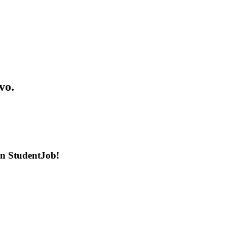
vo.
en StudentJob!