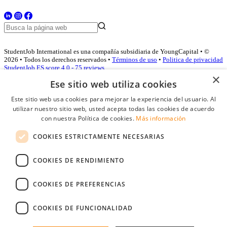
StudentJob International es una compañía subsidiaria de YoungCapital • ©
2026 • Todos los derechos reservados •
Términos de uso
•
Politica de privacidad
StudentJob ES score
4.0 - 75 reviews
×
Ese sitio web utiliza cookies
Este sitio web usa cookies para mejorar la experiencia del usuario. Al
Acceso empresas
utilizar nuestro sitio web, usted acepta todas las cookies de acuerdo
con nuestra Política de cookies.
Más información
E-mail
*
COOKIES ESTRICTAMENTE NECESARIAS
Contraseña
COOKIES DE RENDIMIENTO
Recordarme
¿Olvidó su contraseña
Conectarse
COOKIES DE PREFERENCIAS
Registro gratuito empresas
COOKIES DE FUNCIONALIDAD
Puede acceder a StudentJob si ha creado una cuenta como empresa.