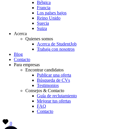
Bélgica
Francia
Los países bajos
Reino Unido
Suecia
Suiza
Acerca
Quienes somos
Acerca de StudentJob
Trabaja con nosotros
Blog
Contacto
Para empresas
Encontrar candidatos
Publicar una oferta
Búsqueda de CVs
Testimonios
Consejos & Contacto
Guía de reclutamiento
Mejorar tus ofertas
FAQ
Contacto
0