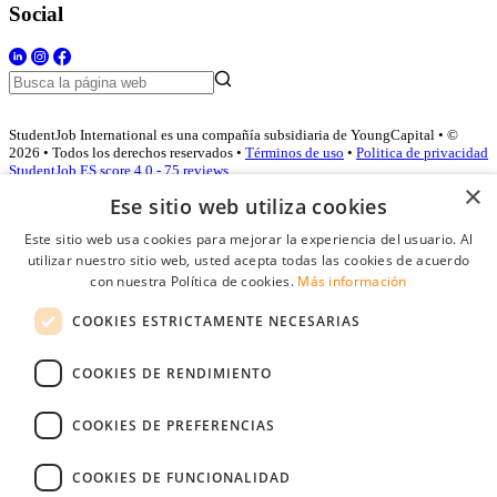
Social
StudentJob International es una compañía subsidiaria de YoungCapital • ©
2026 • Todos los derechos reservados •
Términos de uso
•
Politica de privacidad
StudentJob ES score
4.0 - 75 reviews
×
Ese sitio web utiliza cookies
Este sitio web usa cookies para mejorar la experiencia del usuario. Al
Acceso empresas
utilizar nuestro sitio web, usted acepta todas las cookies de acuerdo
con nuestra Política de cookies.
Más información
E-mail
*
COOKIES ESTRICTAMENTE NECESARIAS
Contraseña
COOKIES DE RENDIMIENTO
Recordarme
¿Olvidó su contraseña
Conectarse
COOKIES DE PREFERENCIAS
Registro gratuito empresas
COOKIES DE FUNCIONALIDAD